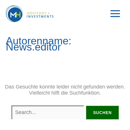
Zum
Suchen
Inhalt
nach:
springen
Autorenname:
News.editor
Das Gesuchte konnte leider nicht gefunden werden.
Vielleicht hilft die Suchfunktion.