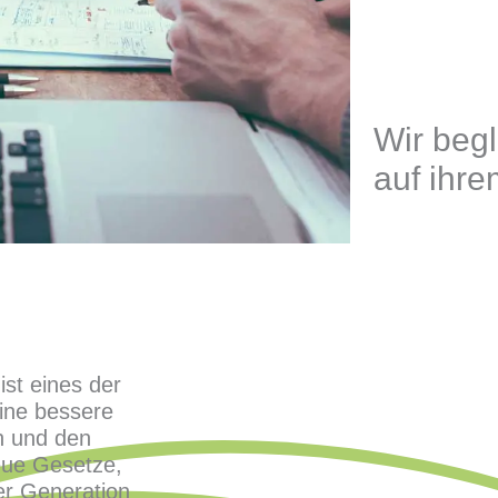
Wir begle
auf ihr
ist eines der
ine bessere
n und den
eue Gesetze,
er Generation