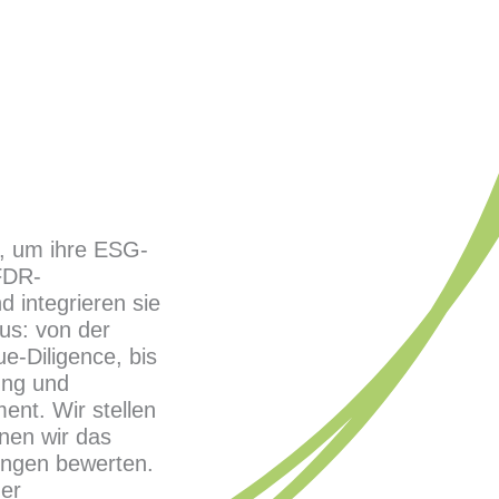
, um ihre ESG-
SFDR-
d integrieren sie
lus: von der
e-Diligence, bis
ung und
ent. Wir stellen
nen wir das
gungen bewerten.
der