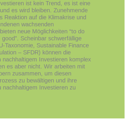
vestieren ist kein Trend, es ist eine
 und es wird bleiben. Zunehmende
s Reaktion auf die Klimakrise und
bundenen wachsenden
bieten neue Möglichkeiten “to do
g good”. Scheinbar schwerfällige
EU-Taxonomie, Sustainable Finance
ulation – SFDR) können die
nachhaltigem Investieren komplex
 es aber nicht. Wir arbeiten mit
gebern zusammen, um diesen
ozess zu bewältigen und ihre
nachhaltigem Investieren zu