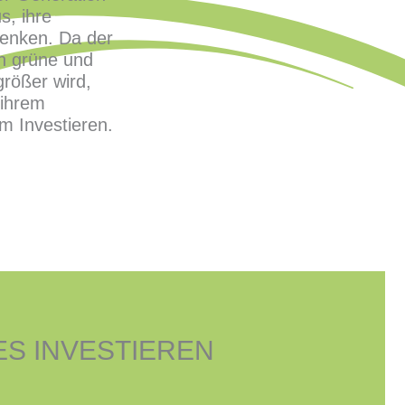
s, ihre
denken. Da der
in grüne und
größer wird,
 ihrem
m Investieren.
S INVESTIEREN