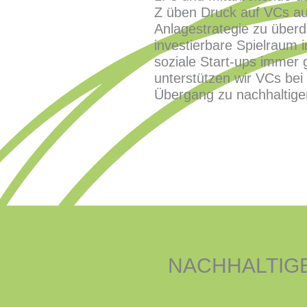
Z üben Druck auf VCs au
Anlagestrategie zu über
investierbare Spielraum 
soziale Start-ups immer 
unterstützen wir VCs bei
Übergang zu nachhaltige
NACHHALTIGE