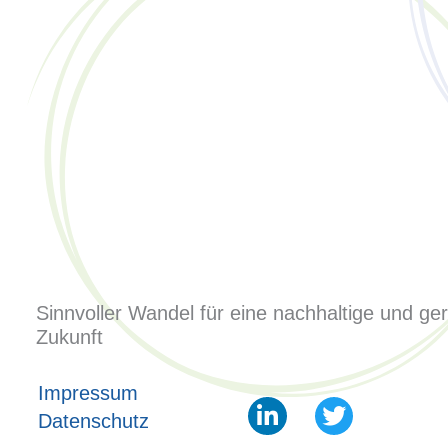
Sinnvoller Wandel für eine nachhaltige und ge
Zukunft
Impressum
L
T
Datenschutz
i
w