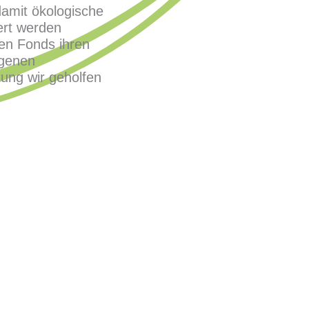
amit ökologische
ert werden
gen Fonds ihren
eigenen
tung wir geholfen