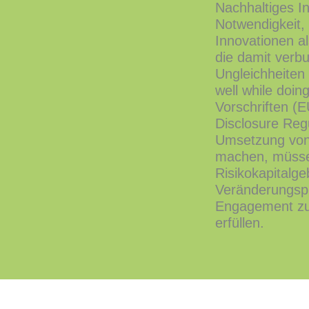
Nachhaltiges In
Notwendigkeit,
Innovationen al
die damit ver
Ungleichheiten 
well while doin
Vorschriften (
Disclosure Reg
Umsetzung von 
machen, müssen
Risikokapital
Veränderungspr
Engagement zu 
erfüllen.